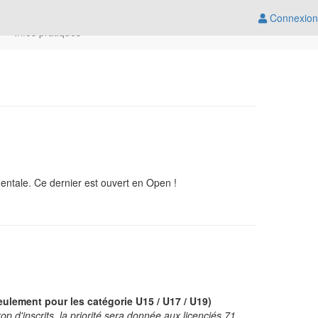
Connexion
Infos pratiques
mentale. Ce dernier est ouvert en Open !
ulement pour les catégorie U15 / U17 / U19)
p d'inscrits, la priorité sera donnée aux licenciés 71.