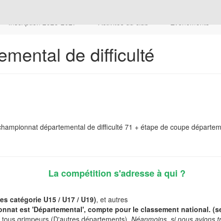
Inscription 2026-2027
Activités du club
Évènements
ental de difficulté
e championnat départemental de difficulté 71 + étape de coupe départe
La compétition s'adresse à qui ?
es catégorie U15 / U17 / U19)
, et autres
nnat est 'Départemental', compte pour le classement national. (se
e à tous grimpeurs (D'autres départements).
Néanmoins, si nous avions tro