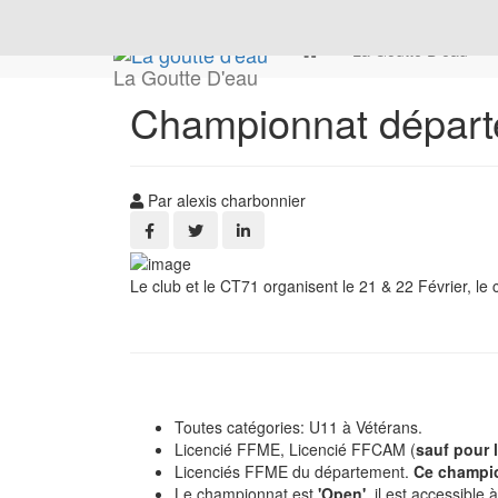
La Goutte D'eau
La Goutte D'eau
Championnat départem
Par alexis charbonnier
Le club et le CT71 organisent le 21 & 22 Février, l
Toutes catégories: U11 à Vétérans.
Licencié FFME, Licencié FFCAM (
sauf pour l
Licenciés FFME du département.
Ce champio
Le championnat est
'Open'
, il est accessibl